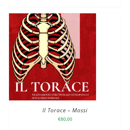
Il Torace – Mossi
€
80,00