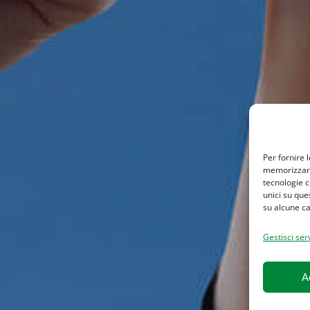
Per fornire 
memorizzare 
tecnologie c
unici su que
su alcune ca
Gestisci serv
A