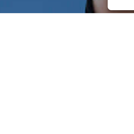
Chi è CRESO Academy
SO 21001 che forma professionisti del benessere attraverso