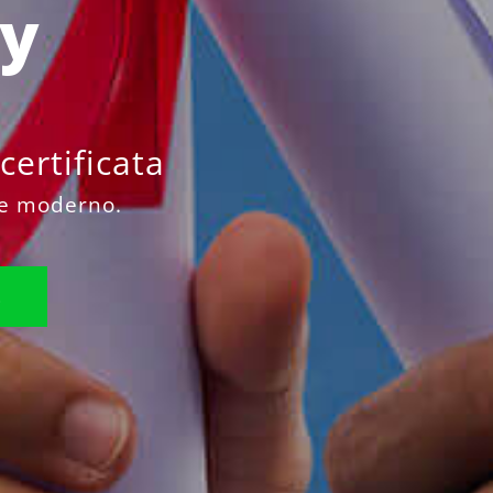
y
ertificata
ere moderno.
E